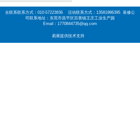
去联系联系方式：010-57223836 活动联系方式：13581986395 装修公
司联系地址：东莞市昌平区百善镇王庄工业生产园
Email：1770844735@qq.com
易展提供技术支持