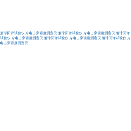
落球回弹试验仪,介电击穿强度测定仪
落球回弹试验仪,介电击穿强度测定仪
落球回弹
试验仪,介电击穿强度测定仪
落球回弹试验仪,介电击穿强度测定仪
落球回弹试验仪,介
电击穿强度测定仪