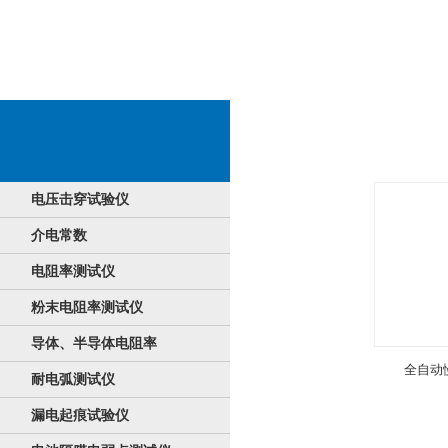
护肤品呈现
电压击穿试验仪
介电常数
电阻率测试仪
粉末电阻率测试仪
导体、半导体电阻率
全自动
耐电弧测试仪
漏电起痕试验仪