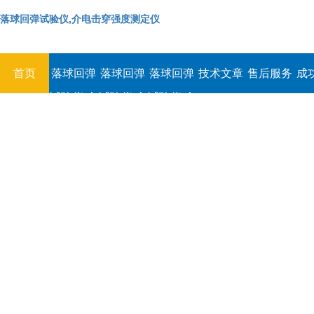
落球回弹试验仪,介电击穿强度测定仪
首页
落球回弹
落球回弹
落球回弹
技术文章
售后服务
成
试验仪,介
试验仪,介
试验仪,介
电击穿强
电击穿强
电击穿强
度测定仪
度测定仪
度测定仪