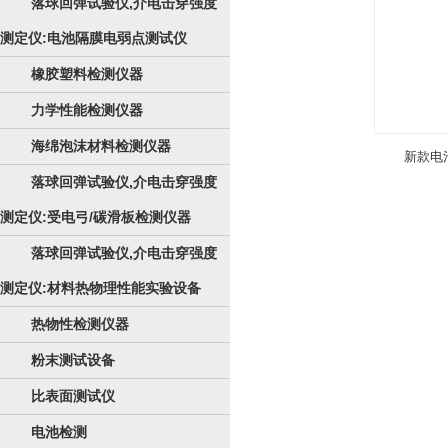
落球回弹试验仪,介电击穿强度
测定仪:电池隔膜电弱点测试仪
橡胶塑料检测仪器
力学性能检测仪器
海绵泡沫材料检测仪器
新款电
落球回弹试验仪,介电击穿强度
测定仪:受电弓/碳滑板检测仪器
落球回弹试验仪,介电击穿强度
测定仪:材料热物理性能实验设备
热物性检测仪器
粉末测试设备
比表面测试仪
电池检测