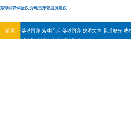
落球回弹试验仪,介电击穿强度测定仪
首页
落球回弹
落球回弹
落球回弹
技术文章
售后服务
成
试验仪,介
试验仪,介
试验仪,介
电击穿强
电击穿强
电击穿强
度测定仪
度测定仪
度测定仪