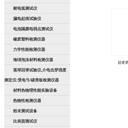
耐电弧测试仪
漏电起痕试验仪
电池隔膜电弱点测试仪
橡胶塑料检测仪器
力学性能检测仪器
海绵泡沫材料检测仪器
超硬
落球回弹试验仪,介电击穿强度
测定仪:受电弓/碳滑板检测仪器
材料热物理性能实验设备
热物性检测仪器
粉末测试设备
比表面测试仪