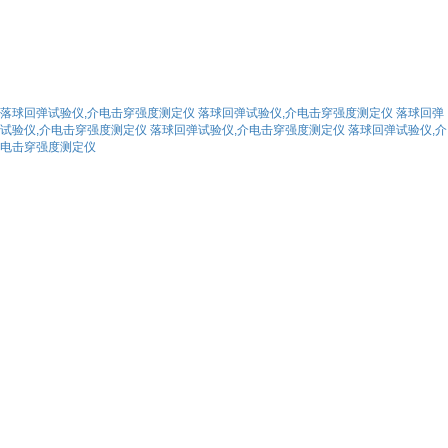
落球回弹试验仪,介电击穿强度测定仪
落球回弹试验仪,介电击穿强度测定仪
落球回弹
试验仪,介电击穿强度测定仪
落球回弹试验仪,介电击穿强度测定仪
落球回弹试验仪,介
电击穿强度测定仪