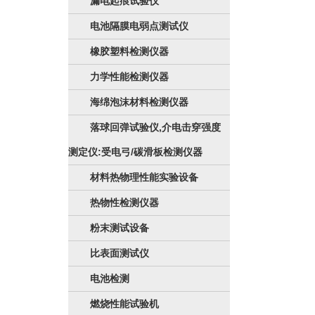
漏电起痕试验仪
电池隔膜电弱点测试仪
橡胶塑料检测仪器
力学性能检测仪器
海绵泡沫材料检测仪器
落球回弹试验仪,介电击穿强度
测定仪:受电弓/碳滑板检测仪器
材料热物理性能实验设备
热物性检测仪器
粉末测试设备
比表面测试仪
电池检测
燃烧性能试验机