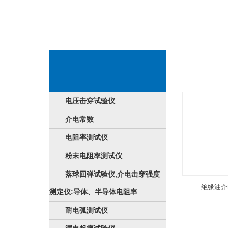
货品动态展示
电压击穿试验仪
介电常数
电阻率测试仪
粉末电阻率测试仪
落球回弹试验仪,介电击穿强度
绝缘油介
测定仪:导体、半导体电阻率
耐电弧测试仪